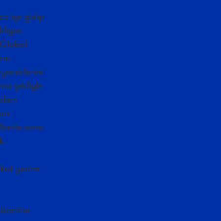
e işe gidip
lıyor.
 Global
rın
yeceklerini
ma şekliyle
alanı
tan
elbette sona
k.
kat yerine
düzenine