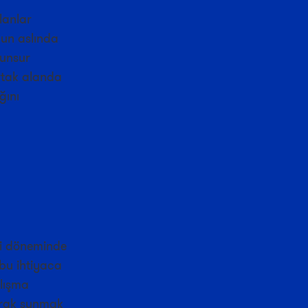
lanlar
un aslında
 unsur
rtak alanda
ğını
mi döneminde
 bu ihtiyaca
alışma
larak sunmak