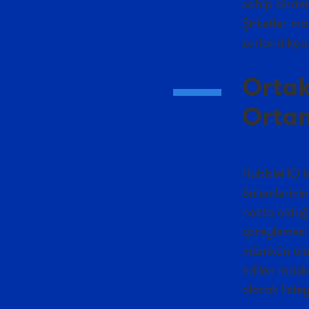
sahip birde
Şirketler m
zorlandıkça,
Ortak
Ortam
HubbleHQ ta
önlemlerinin
nokta olduğu
spreylemesi
mümkün olan
edilen mask
olarak liste