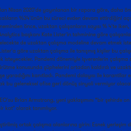
dan Nisan 2020'de yayınlanan bir rapora göre, daha önc
alıların %34'ünün bu süreci evden devam ettirdiğini açık
eminden önce, uzaktan çalışanların sayısı % 4'te iken,
alytics başkanı Kate Lister'in tahminine göre çalışanla
lecekte de uzaktan çalışma modeline devam etmek iste
ister'a göre uzaktan çalışma ile tanışmış kişiler bu çalış
 isteyecekler. Pandemi dönemiyle işverenlerin çalışma 
yürütme konusunda şüphelerini ortadan kaldırdı ve uzak
şe yaradığını kanıtladı. Pandemi dolayısı ile karantilar 
k bu geleneksel ofise geri dönüş sinyali vermiyor olaca
O'su Brian Armstrong, yeni yaklaşımını “bir şehirde on 
ir kat" olarak tanımlıyor.
leştirilmiş ortak çalışma alanlarına girin: Esnek yerleşim 