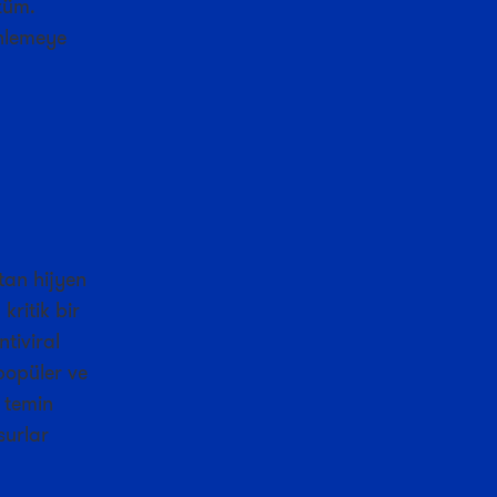
züm.
enlemeye
tan hijyen
kritik bir
ntiviral
popüler ve
 temin
surlar