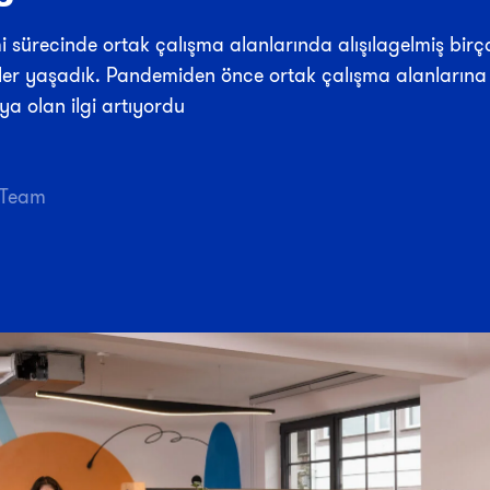
 sürecinde ortak çalışma alanlarında alışılagelmiş bir
ler yaşadık. Pandemiden önce ortak çalışma alanlarına
ya olan ilgi artıyordu
Team