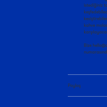
istediğiniz t
keşfedebilec
kesiştirebil
kahve molası
karşılayacak
Bize hello@
numarasında
Paylaş