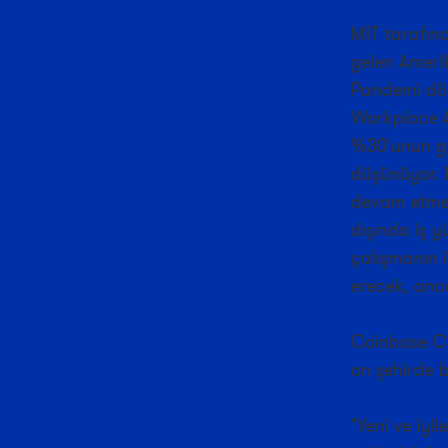
MIT tarafın
gelen Amerik
Pandemi dön
Workplace An
%30'unun ge
düşünüyor. L
devam etmek
dışında iş 
çalışmanın i
erecek, anca
Coinbase CE
on şehirde b
"Yeni ve iyi