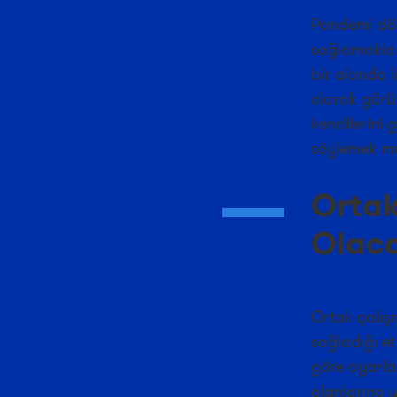
Pandemi dön
sağlamakla 
bir alanda 
olarak görü
kendilerini g
söylemek m
Ortak
Olac
Ortak çalış
sağladığı e
göre ayarlan
alanlarına y