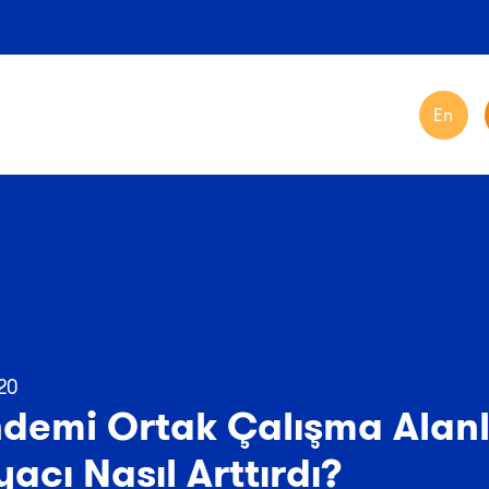
En
20
demi Ortak Çalışma Alanl
yacı Nasıl Arttırdı?