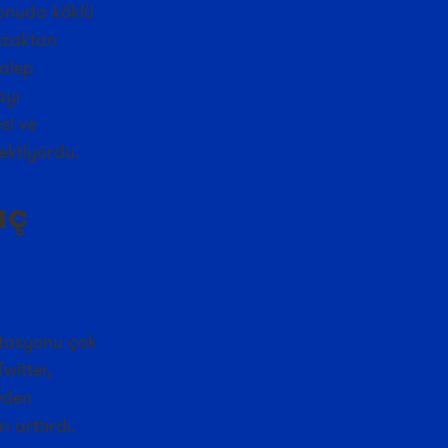
konuda köklü
uzaktan
talep
ayı
si ve
ektiyordu.
aç
aptasyonu çok
witter,
vden
 arttırdı.