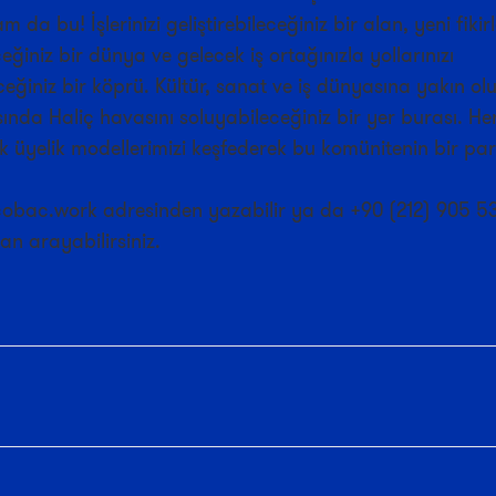
am da bu! İşlerinizi geliştirebileceğiniz bir alan, yeni fikirl
eğiniz bir dünya ve gelecek iş ortağınızla yollarınızı
eceğiniz bir köprü. Kültür, sanat ve iş dünyasına yakın olu
nda Haliç havasını soluyabileceğiniz bir yer burası. Her 
 üyelik modellerimizi keşfederek bu komünitenin bir par
cobac.work adresinden yazabilir ya da +90 (212) 905 5
n arayabilirsiniz.