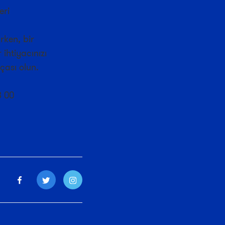
eri
rken, bir
ihtiyacınızı
çası olun.
3 00