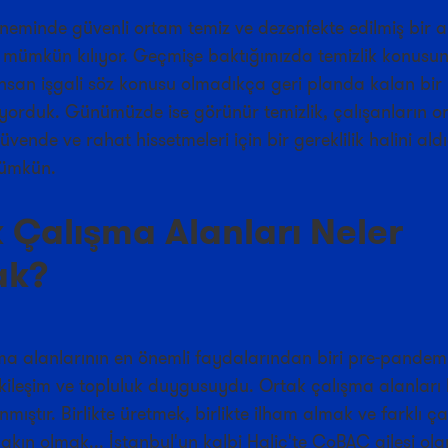
eminde güvenli ortam temiz ve dezenfekte edilmiş bir a
mümkün kılıyor. Geçmişe baktığımızda temizlik konusun
insan işgali söz konusu olmadıkça geri planda kalan bir
yorduk. Günümüzde ise görünür temizlik, çalışanların o
üvende ve rahat hissetmeleri için bir gereklilik halini aldı
ümkün.
 Çalışma Alanları Neler
ak?
ma alanlarının en önemli faydalarından biri pre-pande
tkileşim ve topluluk duygusuydu. Ortak çalışma alanları
mıştır. Birlikte üretmek, birlikte ilham almak ve farklı ç
akın olmak... İstanbul'un kalbi Haliç'te CoBAC ailesi o